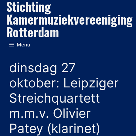
Stichting
Ga
naar
Kamermuziekvereeniging
de
Rotterdam
inhoud
Menu
dinsdag 27
oktober: Leipziger
Streichquartett
m.m.v. Olivier
Patey (klarinet)