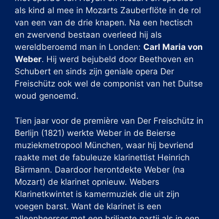
als kind al mee in Mozarts Zauberflöte in de rol
van een van de drie knapen. Na een hectisch
en zwervend bestaan overleed hij als
wereldberoemd man in Londen:
Carl Maria von
Weber
. Hij werd bejubeld door Beethoven en
Schubert en sinds zijn geniale opera Der
Freischütz ook wel de componist van het Duitse
woud genoemd.
Tien jaar voor de première van Der Freischütz in
Berlijn (1821) werkte Weber in de Beierse
muziekmetropool München, waar hij bevriend
raakte met de fabuleuze klarinettist Heinrich
Bärmann. Daardoor herontdekte Weber (na
Mozart) de klarinet opnieuw. Webers
Klarinetkwintet is kamermuziek die uit zijn
voegen barst. Want de klarinet is een
alleenheerser met een briljante partij als in een