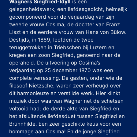
Wagners Siegfried-Idyll
is een
gelegenheidswerk, een liefdesgedicht, heimelijk
gecomponeerd voor de verjaardag van zijn
tweede vrouw Cosima, de dochter van Franz
Liszt en de eerdere vrouw van Hans von Bülow.
Destijds, in 1869, leefden de twee
teruggetrokken in Triebschen bij Luzern en
kregen een zoon Siegfried, genoemd naar de
operaheld. De uitvoering op Cosima’s
verjaardag op 25 december 1870 was een
complete verrassing. De gasten, onder wie de
filosoof Nietzsche, waren zeer verheugd over
dit harmonieuze en verstilde werk. Hier klinkt
muziek door waarvan Wagner net de schetsen
voltooid had: de derde akte van Siegfried en
het afsluitende liefdesduet tussen Siegfried en
Brünnhilde. Een zeer geschikte keus voor een
hommage aan Cosima! En de jonge Siegfried