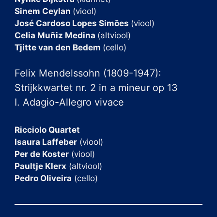
Sinem Ceylan
(viool)
José Cardoso Lopes Simões
(viool)
Celia Muñiz Medina
(altviool)
Tjitte van den Bedem
(cello)
Felix Mendelssohn (1809-1947):
Strijkkwartet nr. 2 in a mineur op 13
I. Adagio-Allegro vivace
Ricciolo Quartet
Isaura Laffeber
(viool)
Per de Koster
(viool)
Paultje Klerx
(altviool)
Pedro Oliveira
(cello)