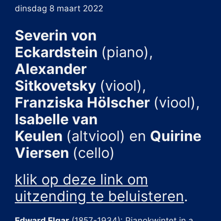
dinsdag 8 maart 2022
Severin von
Eckardstein
(piano),
Alexander
Sitkovetsky
(viool),
Franziska Hölscher
(viool),
Isabelle van
Keulen
(altviool) en
Quirine
Viersen
(cello)
klik op deze link om
uitzending te beluisteren
.
Edward Elgar
(1857-1934): Pianokwintet in a