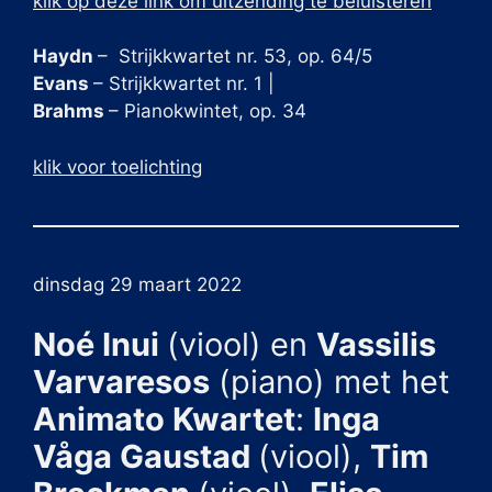
klik op deze link om uitzending te beluisteren
Haydn
– Strijkkwartet nr. 53, op. 64/5
Evans
– Strijkkwartet nr. 1 |
Brahms
– Pianokwintet, op. 34
klik voor toelichting
dinsdag 29 maart 2022
Noé Inui
(viool) en
Vassilis
Varvaresos
(piano) met het
Animato Kwartet
:
Inga
Våga Gaustad
(viool),
Tim